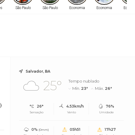
es
São Paulo
São Paulo
Economia
Economia
Econo
Salvador, BA
25°
Tempo nublado
Mín.
23°
Máx.
26°
)
26°
4.53km/h
76%
Sensação
Vento
Umidade
0%
05h51
17h27
(0mm)