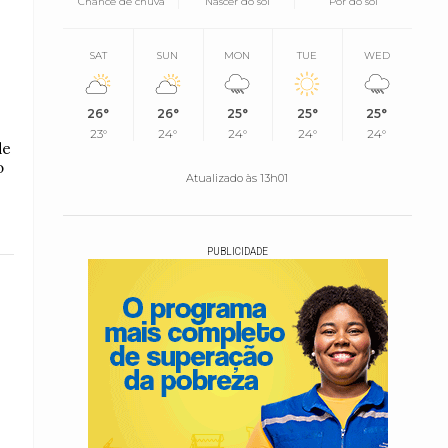
Chance de chuva
Nascer do sol
Pôr do sol
SAT
SUN
MON
TUE
WED
26°
26°
25°
25°
25°
23°
24°
24°
24°
24°
de
o
Atualizado às 13h01
PUBLICIDADE