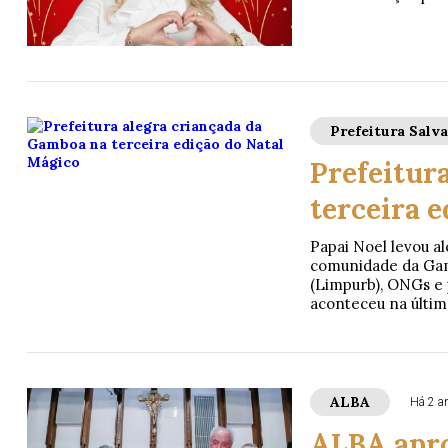
Prefeitura Salv
Prefeitur
terceira 
Papai Noel levou al
comunidade da Gam
(Limpurb), ONGs e p
aconteceu na última
ALBA
Há 2 a
ALBA apro