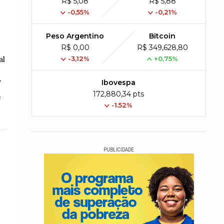
R$ 5,08
R$ 5,88
-0,55%
-0,21%
Peso Argentino
Bitcoin
R$ 0,00
R$ 349,628,80
al
-3,12%
+0,75%
,
Ibovespa
172,880,34 pts
e
-1.52%
PUBLICIDADE