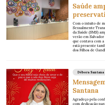
Saúde amp
preservat
Com o intuito de m
Sexualmente Transmi
da Saúde (SMS) amp
verão em Salvador p
que contava com a 
está presente tamb
dos Filhos de Gand
Débora Santana
Mensagem 
Santana
Agradeço pela conf
com dedicação para