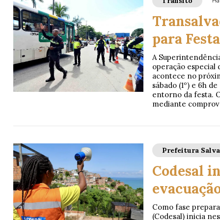
Trânsito
Há
Transalva
para Fest
A Superintendência
operação especial 
acontece no próxim
sábado (1º) e 6h de
entorno da festa. O
mediante comprov
Prefeitura Salv
Codesal in
evacuação
Como fase preparat
(Codesal) inicia ne