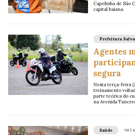
Capelinha de São C
capital baiana.
Prefeitura Salv
Agentes m
participa
segura
Nesta terça-feira (
treinamento voltad
parte teórica do cu
na Avenida Tancred
Saúde
Há 2 