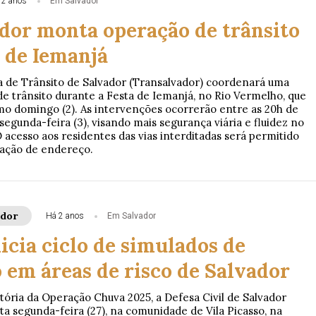
 2 anos
Em Salvador
dor monta operação de trânsito
a de Iemanjá
 de Trânsito de Salvador (Transalvador) coordenará uma
de trânsito durante a Festa de Iemanjá, no Rio Vermelho, que
o domingo (2). As intervenções ocorrerão entre as 20h de
 segunda-feira (3), visando mais segurança viária e fluidez no
 acesso aos residentes das vias interditadas será permitido
ação de endereço.
ador
Há 2 anos
Em Salvador
icia ciclo de simulados de
 em áreas de risco de Salvador
ória da Operação Chuva 2025, a Defesa Civil de Salvador
sta segunda-feira (27), na comunidade de Vila Picasso, na