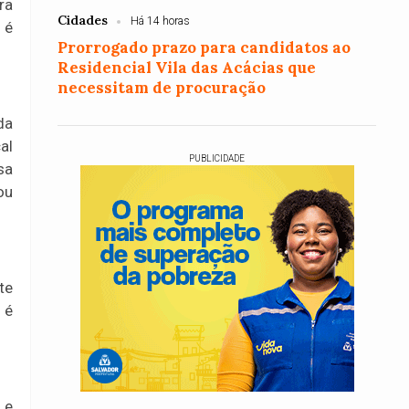
ra
Cidades
Há 14 horas
 é
Prorrogado prazo para candidatos ao
Residencial Vila das Acácias que
necessitam de procuração
da
al
PUBLICIDADE
sa
ou
te
 é
 e