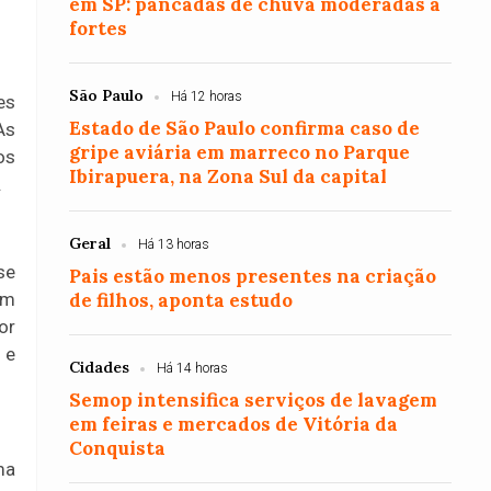
em SP: pancadas de chuva moderadas a
fortes
São Paulo
Há 12 horas
es
Estado de São Paulo confirma caso de
As
gripe aviária em marreco no Parque
os
Ibirapuera, na Zona Sul da capital
.
Geral
Há 13 horas
se
Pais estão menos presentes na criação
um
de filhos, aponta estudo
or
 e
Cidades
Há 14 horas
Semop intensifica serviços de lavagem
em feiras e mercados de Vitória da
Conquista
ma