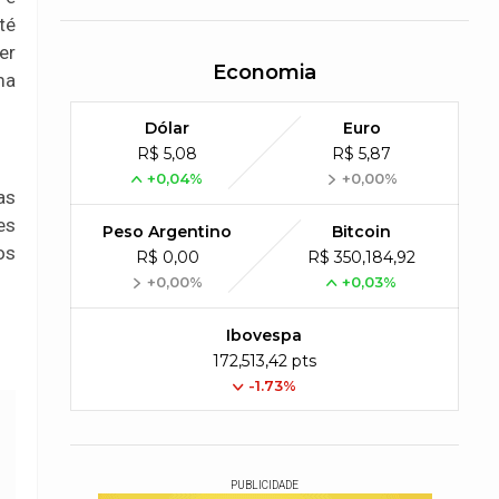
té
er
Economia
ma
Dólar
Euro
R$ 5,08
R$ 5,87
+0,04%
+0,00%
as
es
Peso Argentino
Bitcoin
os
R$ 0,00
R$ 350,184,92
+0,00%
+0,03%
Ibovespa
172,513,42 pts
-1.73%
PUBLICIDADE