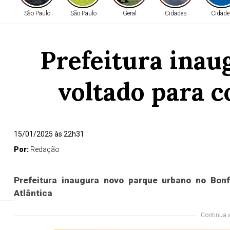
São Paulo
São Paulo
Geral
Cidades
Cidade
Prefeitura ina
voltado para 
15/01/2025 às 22h31
Por:
Redação
A Prefeitura de Salvador inaugurou nesta quarta-fe
servirá como espaço de lazer, de escola de jardina
localizado no Bonfim, que foi entregue pelo prefeito
Prefeitura inaugura novo parque urbano no Bon
Atlântica
Continua 