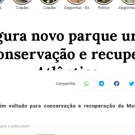
s
Cidades
Cidades
Alagoinhas - BA
Política
Alagoinha
ugura novo parque u
conservação e recup
Atlântica
Compartilhe:
ira (15) mais um parque urbano na capital baiana voltado
gem e de educação ambiental para a população. Trata-se d
 Bruno Reis e pelo secretário de Sustentabilidade, Resiliên
fim voltado para conservação e recuperação da Ma
após a publicidade