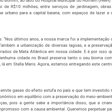
 no Bonfim, ao lado do Hospital Municipal do Homem (HMH).
foi de R$10 milhões, entre serviços de jardinagem, obras
ue urbano para a capital baiana, com espaços de lazer e 
s: “Nos últimos anos, a nossa marca foi a implementação 
 Também a urbanização de diversas lagoas, e a preservaçã
rados de Mata Atlântica em nossa cidade. E é por isso q
. Nenhuma cidade no Brasil preserva tanto o seu bioma co
 lá em Stella Maris. Agora, estamos entregando este centro
 emite gases do efeito estufa no país e que tem investido 
conômico em equilíbrio com a preservação do meio-ambient
ças, pois a gente sabe a importância disso, que a crian
compromisso com a causa ambiental. Queremos perpetuar pa