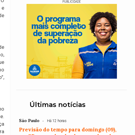
 O
PUBLICIDADE
 e
de
de
o,
ue
mo
”,
Últimas notícias
no
e.
São Paulo
Há 12 horas
ça
Previsão do tempo para domingo (09),
ra