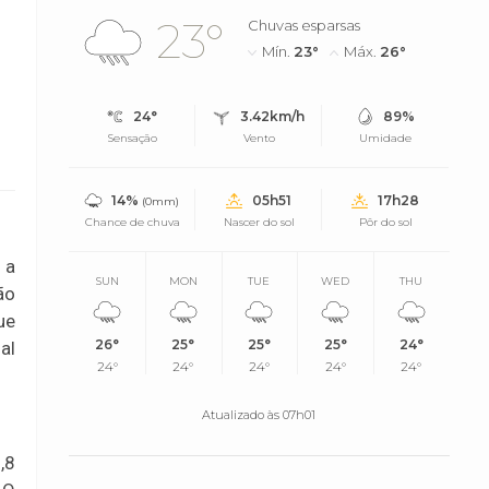
23°
Chuvas esparsas
Mín.
23°
Máx.
26°
24°
3.42km/h
89%
Sensação
Vento
Umidade
14%
05h51
17h28
(0mm)
Chance de chuva
Nascer do sol
Pôr do sol
 a
SUN
MON
TUE
WED
THU
ão
ue
26°
25°
25°
25°
24°
al
24°
24°
24°
24°
24°
Atualizado às 07h01
,8