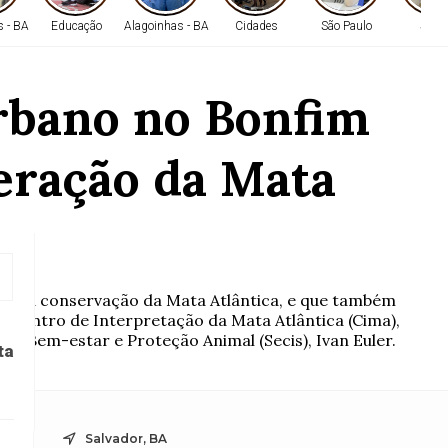
s - BA
Educação
Alagoinhas - BA
Cidades
São Paulo
Saúd
rbano no Bonfim
eração da Mata
 para a conservação da Mata Atlântica, e que também
o Centro de Interpretação da Mata Atlântica (Cima),
cia, Bem-estar e Proteção Animal (Secis), Ivan Euler.
ta
Salvador, BA