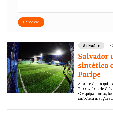
Comentar
Salvador
Há
Salvador 
sintética
Paripe
A noite desta quint
Ferroviário de Sal
O equipamento, loc
sintética inaugurad