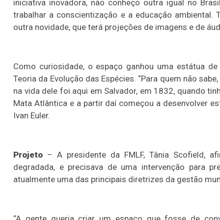
iniciativa inovadora, não conheço outra igual no Bra
trabalhar a conscientização e a educação ambiental.
outra novidade, que terá projeções de imagens e de áu
Como curiosidade, o espaço ganhou uma estátua de Ch
Teoria da Evolução das Espécies. “Para quem não sabe,
na vida dele foi aqui em Salvador, em 1832, quando ti
Mata Atlântica e a partir daí começou a desenvolver e
Ivan Euler.
Projeto
– A presidente da FMLF, Tânia Scofield, af
degradada, e precisava de uma intervenção para pre
atualmente uma das principais diretrizes da gestão mun
“A gente queria criar um espaço que fosse de conv