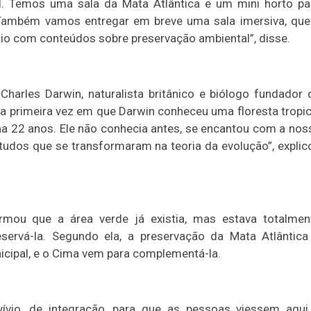
sil. Temos uma sala da Mata Atlântica e um mini horto pa
 Também vamos entregar em breve uma sala imersiva, que
dio com conteúdos sobre preservação ambiental”, disse.
arles Darwin, naturalista britânico e biólogo fundador 
 a primeira vez em que Darwin conheceu uma floresta tropic
nha 22 anos. Ele não conhecia antes, se encantou com a nos
studos que se transformaram na teoria da evolução”, explic
irmou que a área verde já existia, mas estava totalmen
servá-la. Segundo ela, a preservação da Mata Atlântica
icipal, e o Cima vem para complementá-la.
ívio, de integração, para que as pessoas viessem aqui