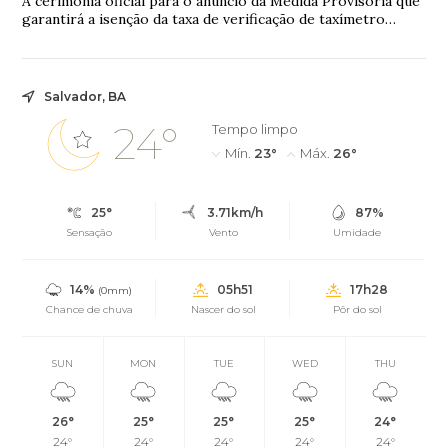
A cerimônia oficial para o anúncio da Medida Provisória que
garantirá a isenção da taxa de verificação de taxímetro
pelos órgãos delegados do Inmetro em todo o Brasil está
marcada para às 15h desta segunda-feira (15), no Palácio do
Planalto.
Salvador, BA
24°
Tempo limpo
Mín.
23°
Máx.
26°
25°
3.71km/h
87%
Sensação
Vento
Umidade
14%
05h51
17h28
(0mm)
Chance de chuva
Nascer do sol
Pôr do sol
SUN
MON
TUE
WED
THU
26°
25°
25°
25°
24°
24°
24°
24°
24°
24°