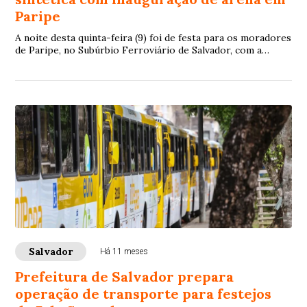
Paripe
A noite desta quinta-feira (9) foi de festa para os moradores
de Paripe, no Subúrbio Ferroviário de Salvador, com a
entrega da Arena Esportiva Florisvaldo Cambalhota. O
equipamento, localizado na Rua Dr. Eduardo Dotto, é o 83°
campo de grama sintética inaugurado oficialmente pela
gestão municipal.
Salvador
Há 11 meses
Prefeitura de Salvador prepara
operação de transporte para festejos