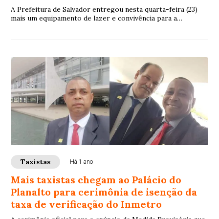
A Prefeitura de Salvador entregou nesta quarta-feira (23)
mais um equipamento de lazer e convivência para a
população: a nova Praça Mangabeira de Baixo, localizada no
bairro de Sussuarana. O ato de entrega contou com a
presença do prefeito Bruno Reis e de outras autoridades
municipais.
Taxistas
Há 1 ano
Mais taxistas chegam ao Palácio do
Planalto para cerimônia de isenção da
taxa de verificação do Inmetro