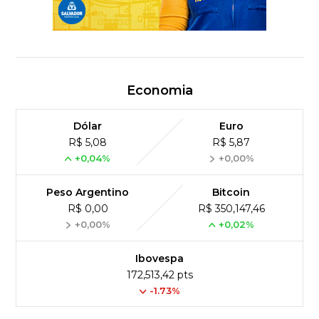
Economia
Dólar
Euro
R$ 5,08
R$ 5,87
+0,04%
+0,00%
Peso Argentino
Bitcoin
R$ 0,00
R$ 350,147,46
+0,00%
+0,02%
Ibovespa
172,513,42 pts
-1.73%