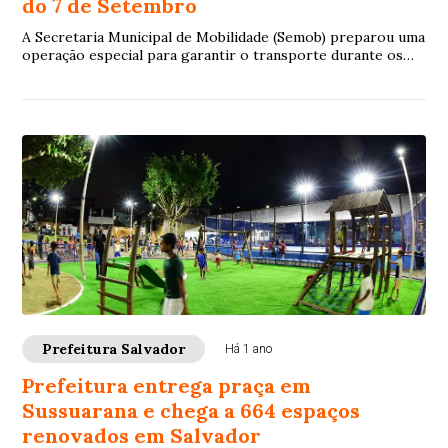
do 7 de Setembro
A Secretaria Municipal de Mobilidade (Semob) preparou uma
operação especial para garantir o transporte durante os
festejos do 7 de Setembro, que acontece no próximo
domingo. As linhas que atendem as proximidades do Centro
da cidade terão seu atendimento ampliado, assim como
serão feitos desvios no tráfego em razão dos bloqueios de
trânsito.
Prefeitura Salvador
Há 1 ano
Prefeitura entrega praça em
Sussuarana e chega a 664 espaços
renovados em Salvador