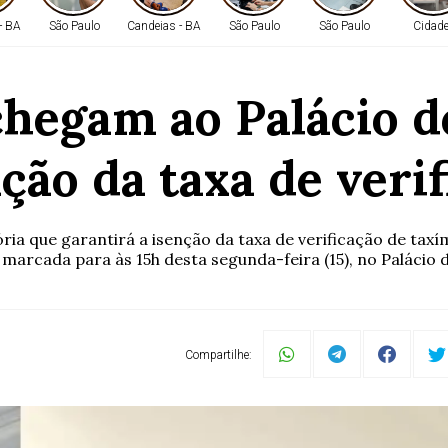
- BA
São Paulo
Candeias - BA
São Paulo
São Paulo
Cidad
chegam ao Palácio d
ção da taxa de veri
ória que garantirá a isenção da taxa de verificação de t
á marcada para às 15h desta segunda-feira (15), no Palácio d
Compartilhe: