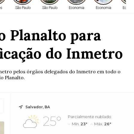
es
São Paulo
São Paulo
Economia
Economia
Econo
o Planalto para
ficação do Inmetro
axímetro pelos órgãos delegados do Inmetro em todo o
o Planalto.
Salvador, BA
25°
Parcialmente nublado
Mín.
23°
Máx.
26°