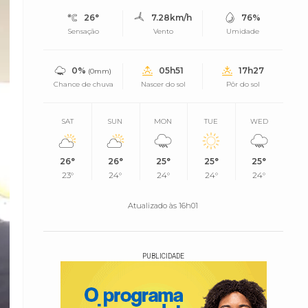
26°
7.28km/h
76%
Sensação
Vento
Umidade
0%
05h51
17h27
(0mm)
Chance de chuva
Nascer do sol
Pôr do sol
SAT
SUN
MON
TUE
WED
26°
26°
25°
25°
25°
23°
24°
24°
24°
24°
Atualizado às 16h01
PUBLICIDADE