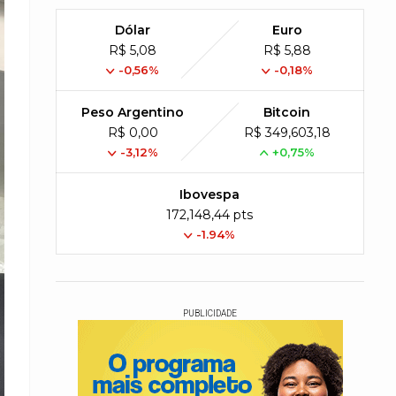
Dólar
Euro
R$ 5,08
R$ 5,88
-0,56%
-0,18%
Peso Argentino
Bitcoin
R$ 0,00
R$ 349,603,18
-3,12%
+0,75%
Ibovespa
172,148,44 pts
-1.94%
PUBLICIDADE