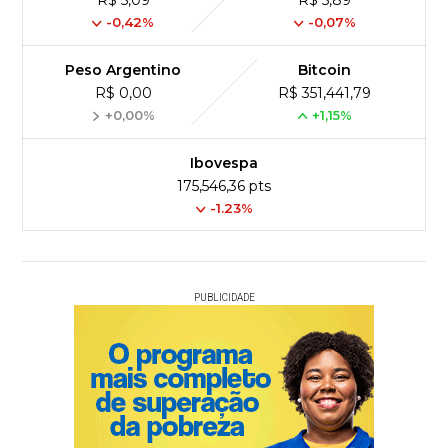
R$ 5,09
R$ 5,89
-0,42%
-0,07%
Peso Argentino
Bitcoin
R$ 0,00
R$ 351,441,79
+0,00%
+1,15%
Ibovespa
175,546,36 pts
-1.23%
PUBLICIDADE