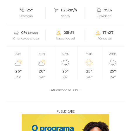
25°
1.25km/h
79%
Sensação
Vento
Umidade
0%
05h51
17h27
(0mm)
Chance de chuva
Nascer do sol
Pôr do sol
SAT
SUN
MON
TUE
WED
26°
26°
25°
25°
25°
23°
24°
24°
24°
24°
Atualizado às 10h01
PUBLICIDADE