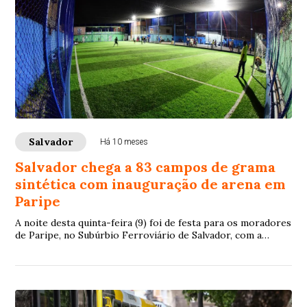
Salvador
Há 10 meses
Salvador chega a 83 campos de grama
sintética com inauguração de arena em
Paripe
A noite desta quinta-feira (9) foi de festa para os moradores
de Paripe, no Subúrbio Ferroviário de Salvador, com a
entrega da Arena Esportiva Florisvaldo Cambalhota. O
equipamento, localizado na Rua Dr. Eduardo Dotto, é o 83°
campo de grama sintética inaugurado oficialmente pela
gestão municipal.