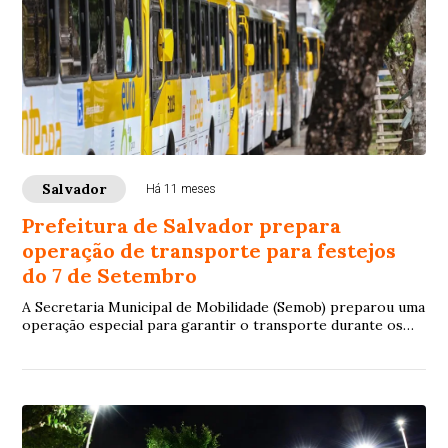
Salvador
Há 11 meses
Prefeitura de Salvador prepara
operação de transporte para festejos
do 7 de Setembro
A Secretaria Municipal de Mobilidade (Semob) preparou uma
operação especial para garantir o transporte durante os
festejos do 7 de Setembro, que acontece no próximo
domingo. As linhas que atendem as proximidades do Centro
da cidade terão seu atendimento ampliado, assim como
serão feitos desvios no tráfego em razão dos bloqueios de
trânsito.