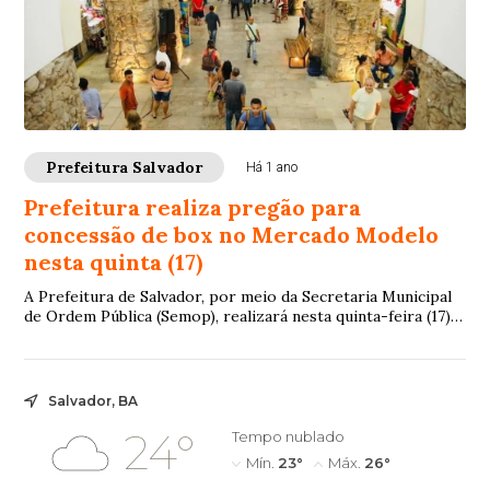
Prefeitura Salvador
Há 1 ano
Prefeitura realiza pregão para
concessão de box no Mercado Modelo
nesta quinta (17)
A Prefeitura de Salvador, por meio da Secretaria Municipal
de Ordem Pública (Semop), realizará nesta quinta-feira (17),
às 9h30, um pregão presencial para a outorga de permissão
de uso de um box no Mercado Modelo, localizado na Praça
Visconde de Cayru, no bairro do Comércio. A sessão será
realizada na sede da Semop, na Rua Pinto Martins, nº 11,
Salvador, BA
Edifício Comendador Pedreira, 6º andar.
24°
Tempo nublado
Mín.
23°
Máx.
26°